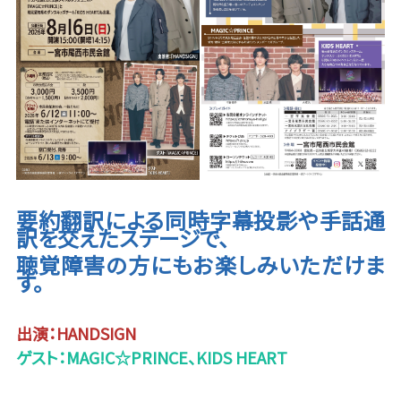
要約翻訳による同時字幕投影や手話通
訳を交えたステージで、
聴覚障害の方にもお楽しみいただけま
す。
出演：HANDSIGN
ゲスト：MAG!C☆PRINCE、
KIDS HEART