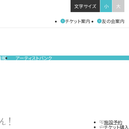
文字サイズ
小
大
チケット案内
友の会案内
情報
アーティストバンク
ん！
施設予約
チケット購入