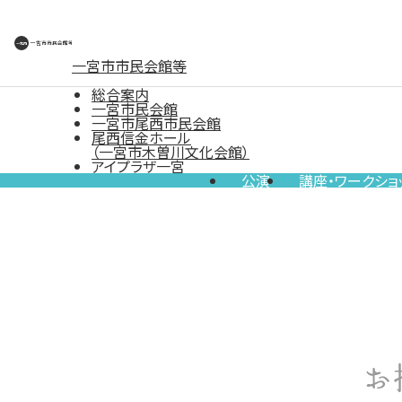
一宮市市民会館等
総合案内
一宮市民会館
一宮市尾西市民会館
尾西信金ホール
（一宮市木曽川文化会館）
アイプラザ一宮
公演
講座・ワークショ
お