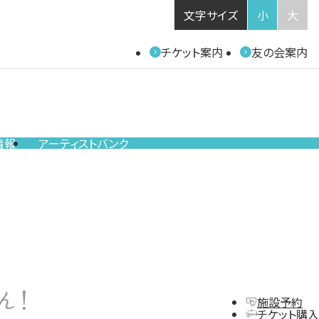
文字サイズ
小
大
チケット案内
友の会案内
情報
アーティストバンク
ん！
施設予約
チケット購入