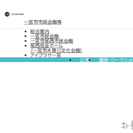
一宮市市民会館等
総合案内
一宮市民会館
一宮市尾西市民会館
尾西信金ホール
（一宮市木曽川文化会館）
アイプラザ一宮
公演
講座・ワークショ
お