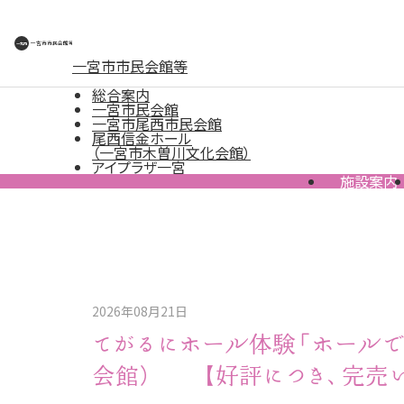
一宮市市民会館等
総合案内
一宮市民会館
一宮市尾西市民会館
尾西信金ホール
（一宮市木曽川文化会館）
アイプラザ一宮
施設案内
2026年08月21日
てがるにホール体験「ホール
会館） 【好評につき、完売い