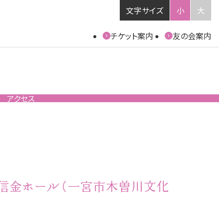
文字サイズ
小
大
チケット案内
友の会案内
アクセス
信金ホール（一宮市木曽川文化