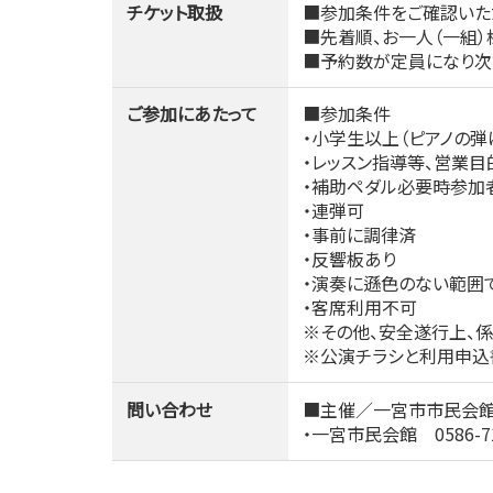
チケット取扱
■参加条件をご確認いた
■先着順、お一人（一組）
■予約数が定員になり次
ご参加にあたって
■参加条件
・小学生以上（ピアノの弾
・レッスン指導等、営業
・補助ペダル必要時参加
・連弾可
・事前に調律済
・反響板あり
・演奏に遜色のない範囲
・客席利用不可
※その他、安全遂行上、
※公演チラシと利用申込
問い合わせ
■主催／一宮市市民会館
・一宮市民会館 0586-71