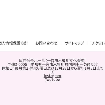
個人情報保護方針
お問い合わせ
サイトマップ
チケッ
尾西信金ホール（一宮市木曽川文化会館）
〒493-0006 愛知県一宮市木曽川町内割田一の通り27
休館日：毎月第2・第4火曜日及び12月29日から翌年1月3日まで
X
Instagram
Youtube