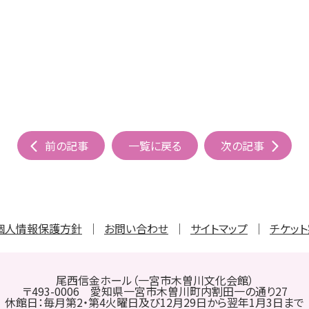
前の記事
一覧に戻る
次の記事
個人情報保護方針
お問い合わせ
サイトマップ
チケッ
尾西信金ホール（一宮市木曽川文化会館）
〒493-0006 愛知県一宮市木曽川町内割田一の通り27
休館日：毎月第2・第4火曜日及び12月29日から翌年1月3日まで