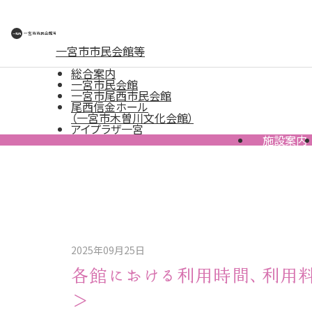
一宮市市民会館等
総合案内
一宮市民会館
一宮市尾西市民会館
尾西信金ホール
（一宮市木曽川文化会館）
アイプラザ一宮
施設案内
2025年09月25日
各館における利用時間、利用料
＞