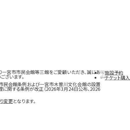
り一宮市市民会館等三館をご愛顧いただき、誠にあ
施設予約
うございます。
チケット購入
市民会館条例および一宮市木曽川文化会館の設置
に関する条例が改正（2026年3月24日公布、2026
より変更
となります。