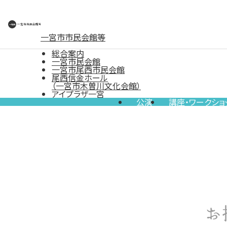
一宮市市民会館等
総合案内
一宮市民会館
一宮市尾西市民会館
尾西信金ホール
（一宮市木曽川文化会館）
アイプラザ一宮
公演
講座・ワークショ
お