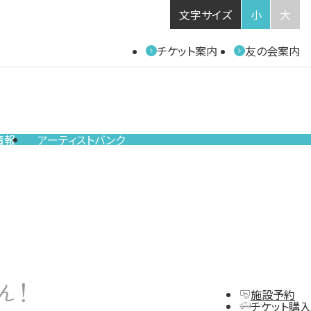
文字サイズ
小
大
チケット案内
友の会案内
情報
アーティストバンク
ん！
施設予約
チケット購入