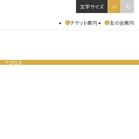
文字サイズ
小
大
チケット案内
友の会案内
アクセス