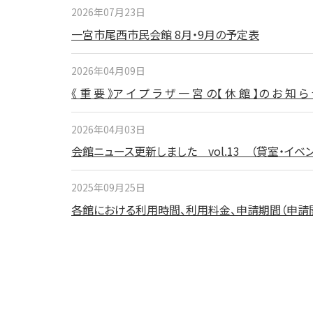
2026年07月23日
一宮市尾西市民会館 8月・9月の予定表
2026年04月09日
《 重 要 》ア イ プ ラ ザ 一 宮 の【 休 館 】の お 知
2026年04月03日
会館ニュース更新しました vol.13 （貸室・イ
2025年09月25日
各館における利用時間、利用料金、申請期間（申請開